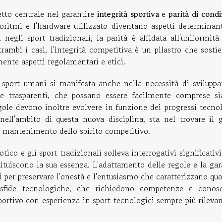
tto centrale nel garantire
integrità sportiva
e
parità di condi
oritmi e l'hardware utilizzato diventano aspetti determinant
negli sport tradizionali, la parità è affidata all'uniformità
ntrambi i casi, l'integrità competitiva è un pilastro che sosti
mente aspetti regolamentari e etici.
i sport umani si manifesta anche nella necessità di sviluppa
e trasparenti, che possano essere facilmente comprese si
egole devono inoltre evolvere in funzione dei progressi tecno
 nell'ambito di questa nuova disciplina, sta nel trovare il g
il mantenimento dello spirito competitivo.
tico e gli sport tradizionali solleva interrogativi significativi
tituiscono la sua essenza. L'adattamento delle regole e la ga
 per preservare l'onestà e l'entusiasmo che caratterizzano qua
i sfide tecnologiche, che richiedono competenze e conos
 sportivo con esperienza in sport tecnologici sempre più rileva