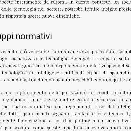
omposte interamente da automi. In questo contesto, un soci
o della tecnologia nel settore, potrebbe fornire insight prezi
in risposta a queste nuove dinamiche.
uppi normativi
 vivendo un'evoluzione normativa senza precedenti, soprat
logo specializzato in tecnologie emergenti e impatto sullo 
 avanzati gioca un ruolo preponderante nello sviluppo del set
 tecnologica di intelligenze artificiali capaci di apprendi
 creando partite dinamiche e imprevedibili simili a quelle u
a un miglioramento delle prestazioni dei robot calciator
i regolamenti futuri per garantire equità e sicurezza duran
e un quadro normativo che regolamenti l'uso dell'intelli
che tutti i partecipanti seguano standard etici e tecnici. Q
rmente l'innovazione e potrebbe portare a un nuovo livel
sa è per scoprire come queste macchine si evolveranno e co