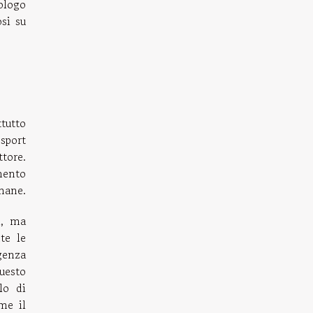
ologo
osi su
tutto
sport
tore.
mento
mane.
i, ma
te le
genza
uesto
lo di
me il