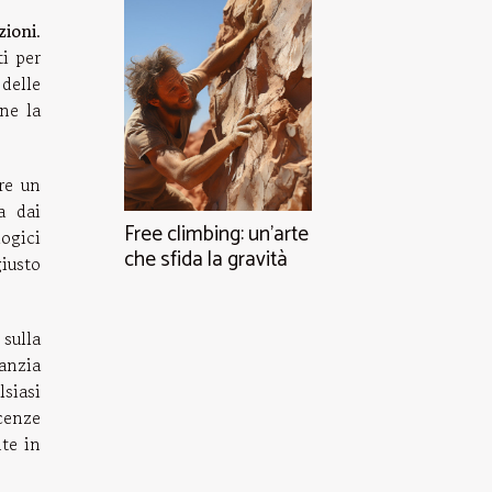
zioni
.
i per
 delle
ene la
re un
a dai
Free climbing: un'arte
logici
che sfida la gravità
iusto
 sulla
ranzia
lsiasi
cenze
nte in