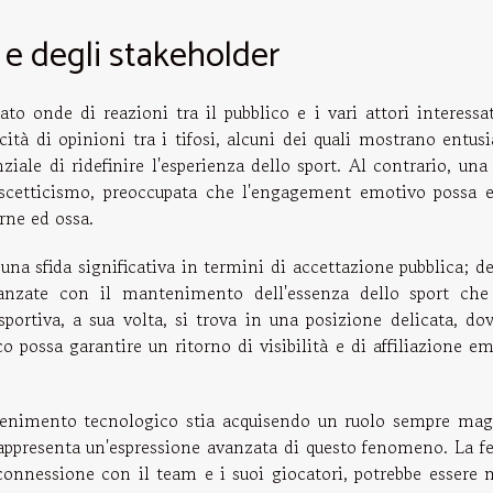
 e degli stakeholder
to onde di reazioni tra il pubblico e i vari attori interessa
ità di opinioni tra i tifosi, alcuni dei quali mostrano entus
iale di ridefinire l'esperienza dello sport. Al contrario, una
 scetticismo, preoccupata che l'engagement emotivo possa e
rne ed ossa.
una sfida significativa in termini di accettazione pubblica; 
vanzate con il mantenimento dell'essenza dello sport che 
ortiva, a sua volta, si trova in una posizione delicata, do
o possa garantire un ritorno di visibilità e di affiliazione e
attenimento tecnologico stia acquisendo un ruolo sempre mag
o rappresenta un'espressione avanzata di questo fenomeno. La f
 connessione con il team e i suoi giocatori, potrebbe essere 