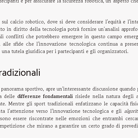
tecipanti e per assicurare la sicurezza robotica, un aspetto c
 sul calcio robotico, dove si deve considerare l'equità e l'int
o in diritto della tecnologia potrà fornire un'analisi approf
iali conflitti che potrebbero emergere in questo campo emerg
alle sfide che l'innovazione tecnologica continua a presen
a tutela giuridica per i partecipanti e gli organizzatori.
radizionali
 panorama sportivo, apre un'interessante discussione quando 
na delle
differenze fondamentali
risiede nella natura degli a
. Mentre gli sport tradizionali enfatizzano le capacità fisi
osta l'attenzione verso l'innovazione tecnologica e gli
algori
ossono essere riscontrate nelle emozioni che entrambi cerca
competizione che mirano a garantire un certo grado di prevedi