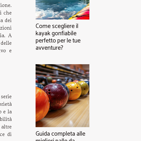
zione.
i che
a dei
Come scegliere il
izioni
kayak gonfiabile
ia. A
perfetto per le tue
delle
avventure?
ivo e
 serie
prietà
o e la
bilità
altre
Guida completa alle
ce di