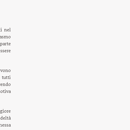
ti nel
iasmo
 parte
ssere
devono
tutti
vendo
motiva
giore
edeltà
messa