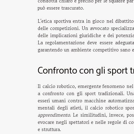
condotta chiaro e preciso per le squadre par
può essere trascurato.
L'etica sportiva entra in gioco nel dibattito
delle competizioni. Un avvocato specializzat
delle implicazioni giuridiche e dei potenz
La regolamentazione deve essere adeguata 
garantendo un ambiente competitivo sano e un
Confronto con gli sport t
Il calcio robotico, emergente fenomeno nel
a confronto con gli sport tradizionali. U
esseri umani contro macchine automatizzate
mentali degli atleti, il calcio robotico sp
apprendimento
. Le similitudini, invece, p
evocare negli spettatori e nelle regole di 
e struttura.