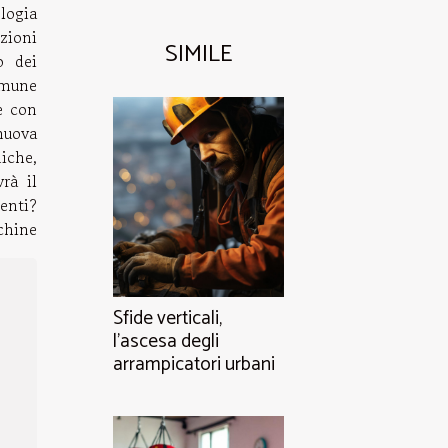
logia
zioni
SIMILE
o dei
mmune
e con
nuova
iche,
rà il
tenti?
chine
Sfide verticali,
l'ascesa degli
arrampicatori urbani