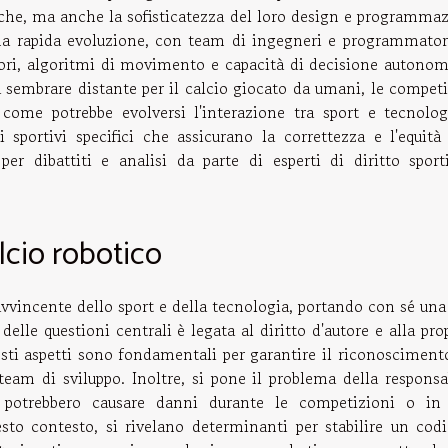
giche, ma anche la sofisticatezza del loro design e programma
una rapida evoluzione, con team di ingegneri e programmator
ori, algoritmi di movimento e capacità di decisione autonom
a sembrare distante per il calcio giocato da umani, le compet
 come potrebbe evolversi l'interazione tra sport e tecnolog
sportivi specifici che assicurano la correttezza e l'equità 
per dibattiti e analisi da parte di esperti di diritto sport
alcio robotico
avvincente dello sport e della tecnologia, portando con sé una
delle questioni centrali è legata al diritto d'autore e alla pro
uesti aspetti sono fondamentali per garantire il riconosciment
team di sviluppo. Inoltre, si pone il problema della responsa
potrebbero causare danni durante le competizioni o in 
sto contesto, si rivelano determinanti per stabilire un codi