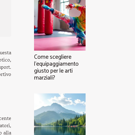
uesta
Come scegliere
otico,
l'equipaggiamento
sport.
giusto per le arti
rtivo
marziali?
scente
atori,
o alla