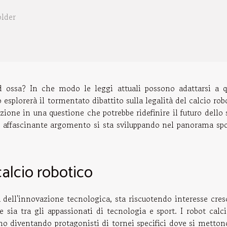
older
 ed ossa? In che modo le leggi attuali possono adattarsi a q
o esplorerà il tormentato dibattito sulla legalità del calcio rob
sizione in una questione che potrebbe ridefinire il futuro dello 
o affascinante argomento si sta sviluppando nel panorama spo
calcio robotico
ia dell'innovazione tecnologica, sta riscuotendo interesse cre
 sia tra gli appassionati di tecnologia e sport. I robot calci
nno diventando protagonisti di tornei specifici dove si metton