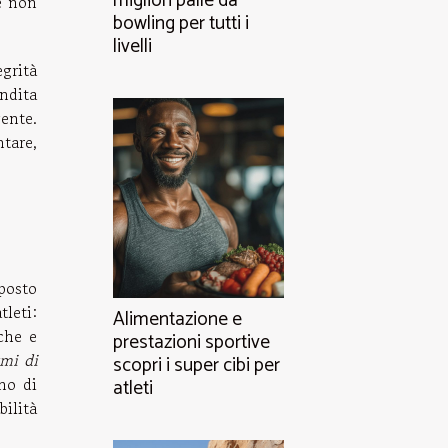
migliori palle da
he non
bowling per tutti i
livelli
egrità
ondita
ente.
tare,
posto
tleti:
Alimentazione e
che e
prestazioni sportive
tmi di
scopri i super cibi per
no di
atleti
bilità